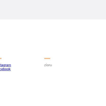
stagram
zioru
cebook