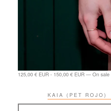
125,00
€
EUR
-
150,00
€
EUR
—
On sale
KAIA (PET ROJO)