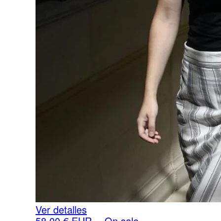
Ver detalles
58,00
€
EUR
—
On sale