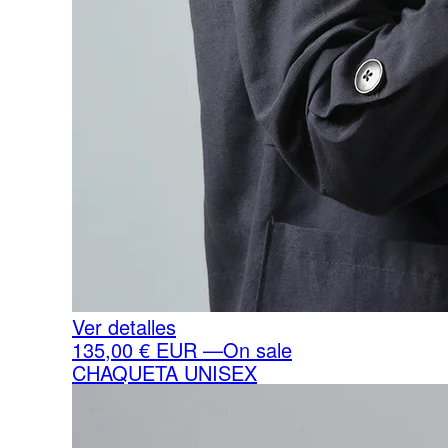
Ver detalles
135,00
€
EUR
—
On sale
CHAQUETA UNISEX